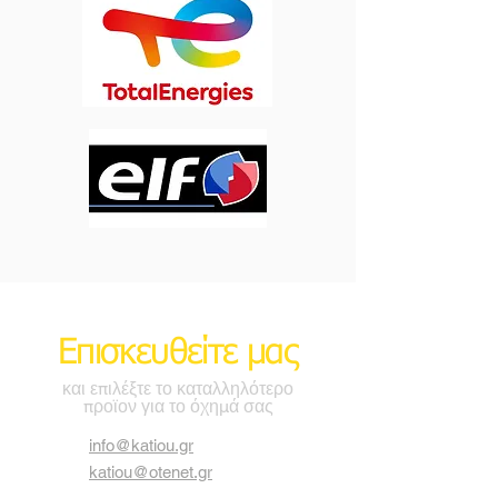
Επισκευθείτε μας
και επιλέξτε το καταλληλότερο
προϊον για το όχημά σας
info@katiou.gr
katiou@otenet.gr