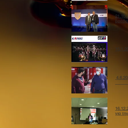
21.10.
βράβε
15.1.
4.6.2
16.12.
για τη