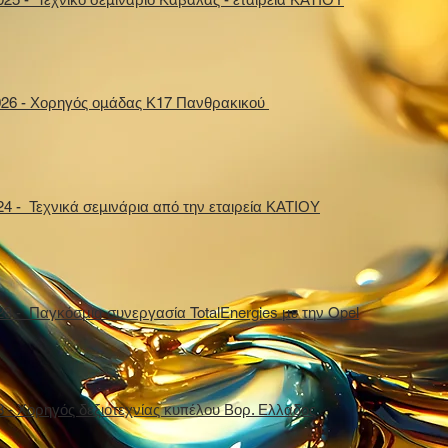
026 - Χορηγός ομάδας Κ17 Πανθρακικού
24 - Τεχνικά σεμινάρια από την εταιρεία ΚΑΤΙΟΥ
23 - Παγκόσμια συνεργασία TotalEnergies με την Opel
3 - Χορηγός δεξιοτεχνίας κυπέλου Βορ. Ελλαδος