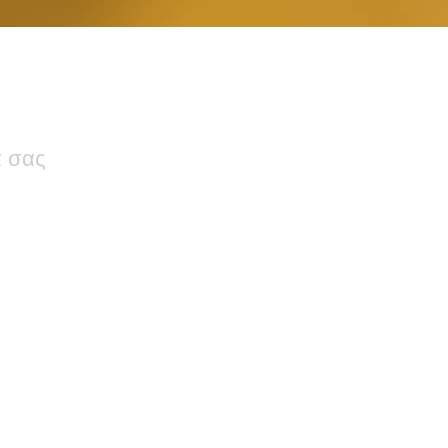
ά σας