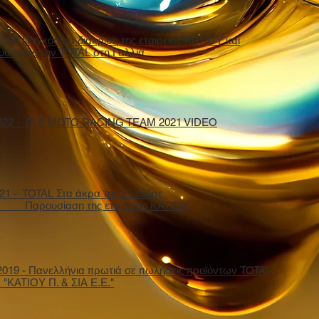
2022 Παγκόσμια διάκριση της εταιρείας ΚΑΤΙΟΥ και
υση από την TOTAL στη Γαλλία
2022 - ELF MOTO RACING TEAM 2021 VIDEO
021 - TOTAL Στα άκρα της Ελλάδας
Παρουσίαση της εταιρείας ΚΑΤΙΟΥ
2019 - Πανελλήνια πρωτιά σε πωλήσεις προϊόντων TOTAL
ν "ΚΑΤΙΟΥ Π. & ΣΙΑ Ε.Ε."